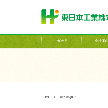
HOME
会社案
HOME
bnr_img003