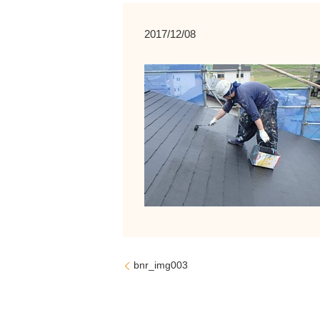
2017/12/08
bnr_img003