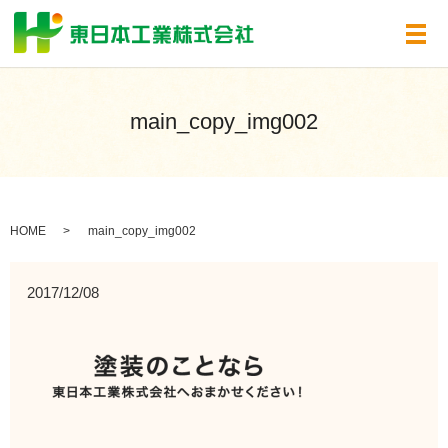
メ
main_copy_img002
HOME
main_copy_img002
2017/12/08